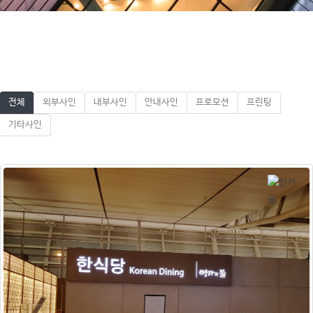
전체
외부사인
내부사인
안내사인
프로모션
프린팅
기타사인